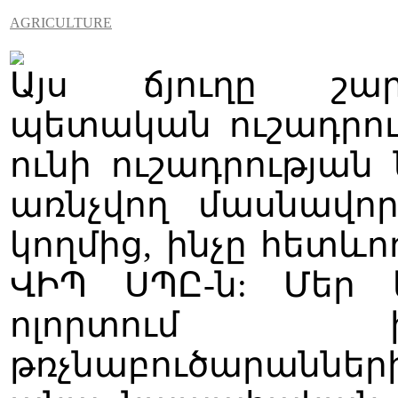
AGRICULTURE
Այս ճյուղը շար
պետական ուշադրու
ունի ուշադրությա
առնչվող մասնավոր
կողմից, ինչը հետև
ՎԻՊ ՍՊԸ-ն: Մեր 
ոլորտում 
թռչնաբուծարաննե