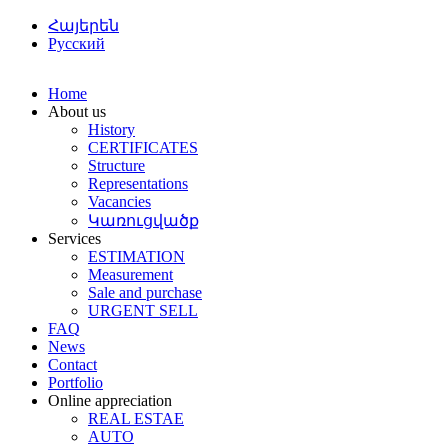
Հայերեն
Русский
Home
About us
History
CERTIFICATES
Structure
Representations
Vacancies
Կառուցվածք
Services
ESTIMATION
Мeasurement
Sale and purchase
URGENT SELL
FAQ
News
Contact
Portfolio
Online appreciation
REAL ESTAE
AUTO