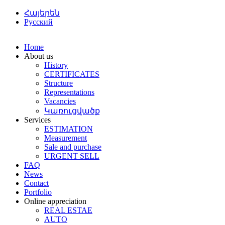
Հայերեն
Русский
Home
About us
History
CERTIFICATES
Structure
Representations
Vacancies
Կառուցվածք
Services
ESTIMATION
Мeasurement
Sale and purchase
URGENT SELL
FAQ
News
Contact
Portfolio
Online appreciation
REAL ESTAE
AUTO