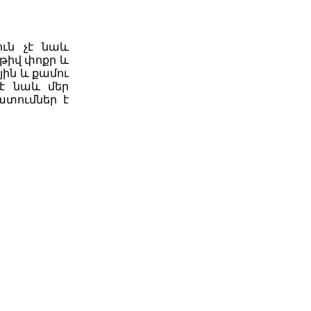
ուն չէ նաև
թիվ փոքր և
ին և քամու
 է նաև մեր
ատումներ է